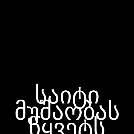
საიტი
მუშაობას
წყვეტს