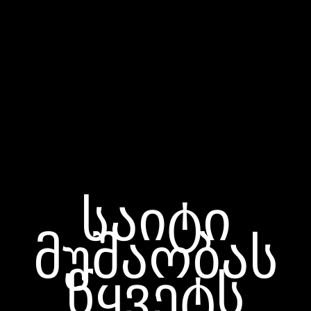
საიტი
მუშაობას
წყვეტს