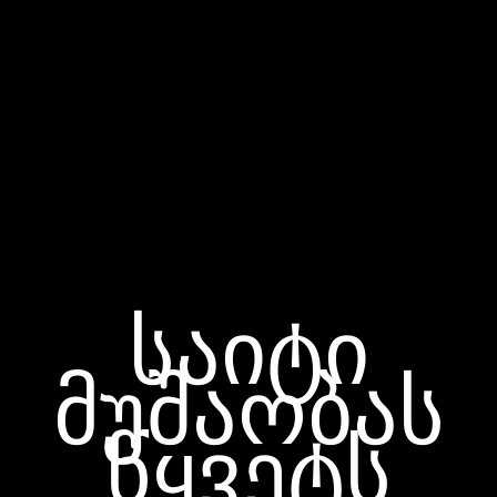
საიტი
მუშაობას
წყვეტს