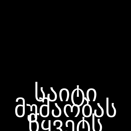
საიტი
მუშაობას
წყვეტს