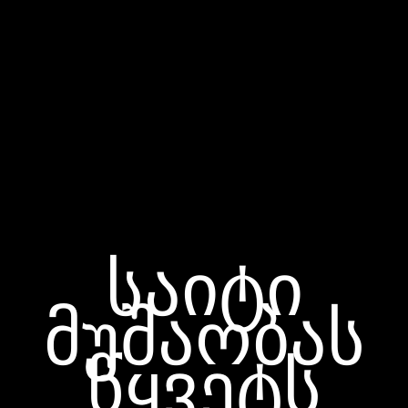
საიტი
მუშაობას
წყვეტს