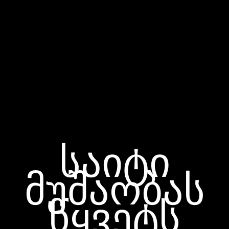
საიტი
მუშაობას
წყვეტს