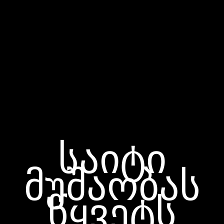
საიტი
მუშაობას
წყვეტს