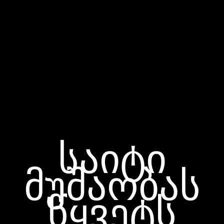
საიტი
მუშაობას
წყვეტს