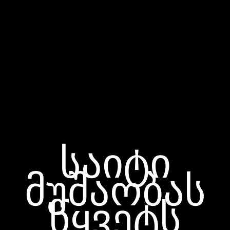
საიტი
მუშაობას
წყვეტს