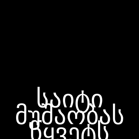
საიტი
მუშაობას
წყვეტს