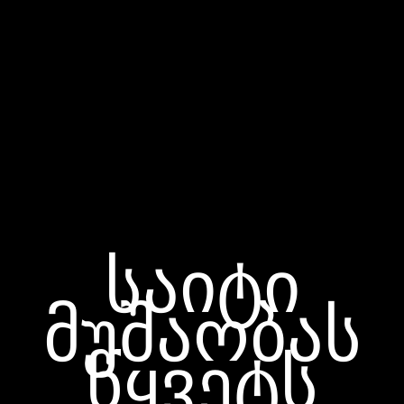
საიტი
მუშაობას
წყვეტს