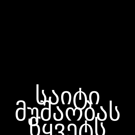
საიტი
მუშაობას
წყვეტს