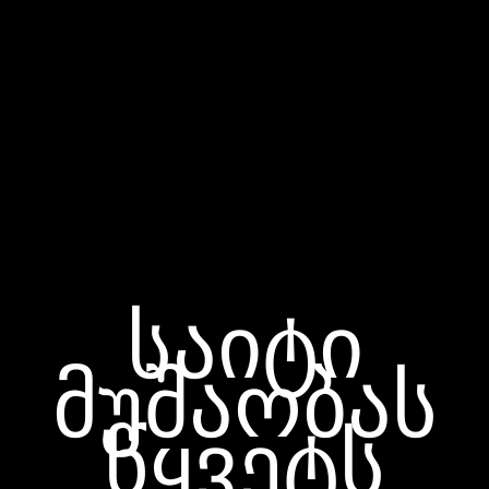
საიტი
მუშაობას
წყვეტს