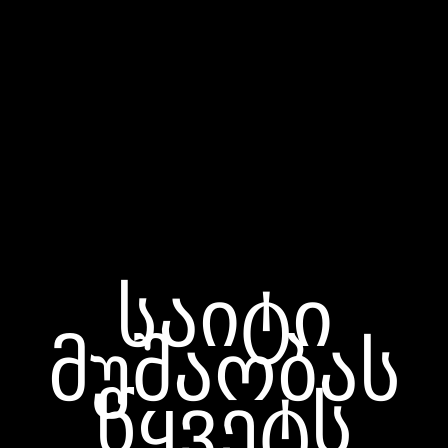
საიტი
მუშაობას
წყვეტს