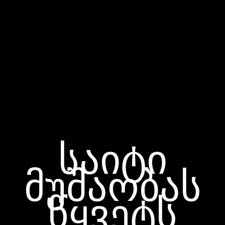
საიტი
მუშაობას
წყვეტს