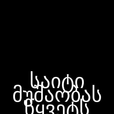
საიტი
მუშაობას
წყვეტს