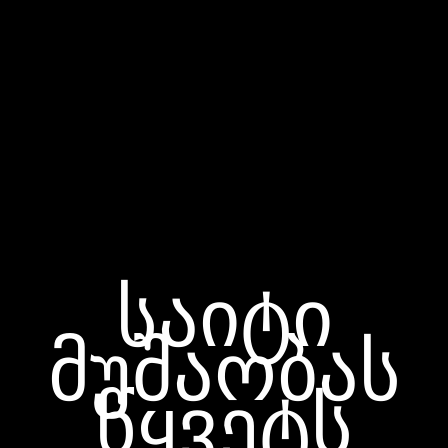
საიტი
მუშაობას
წყვეტს