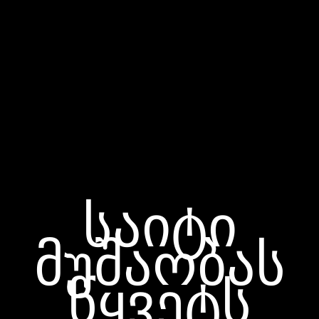
საიტი
მუშაობას
წყვეტს