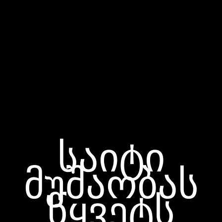
საიტი
მუშაობას
წყვეტს