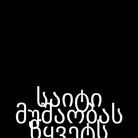
საიტი
მუშაობას
წყვეტს