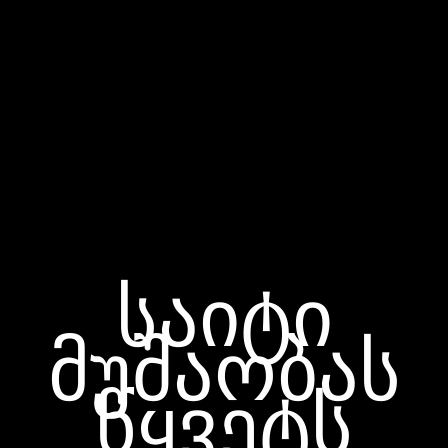
საიტი
მუშაობას
წყვეტს