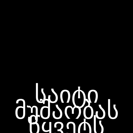
საიტი
მუშაობას
წყვეტს