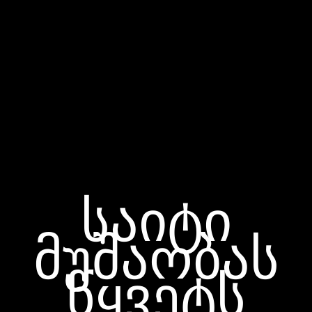
საიტი
მუშაობას
წყვეტს