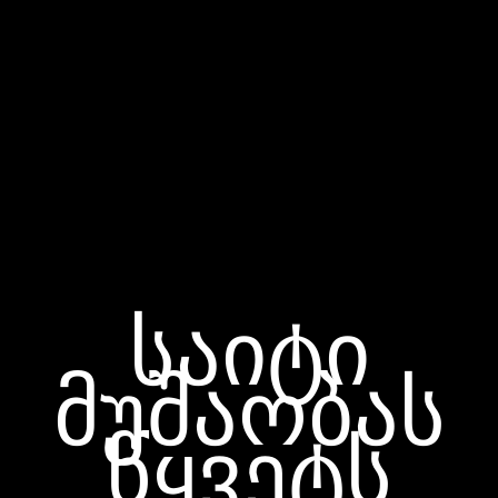
საიტი
მუშაობას
წყვეტს