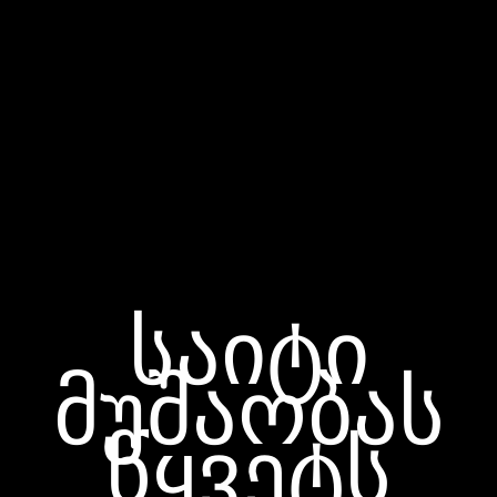
საიტი
მუშაობას
წყვეტს