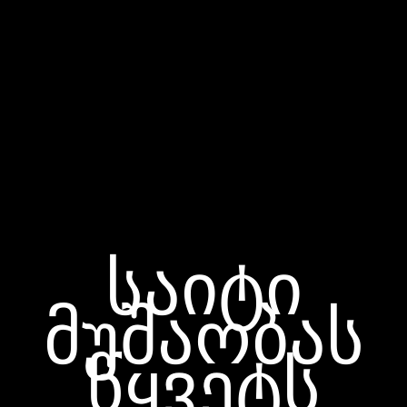
საიტი
მუშაობას
წყვეტს