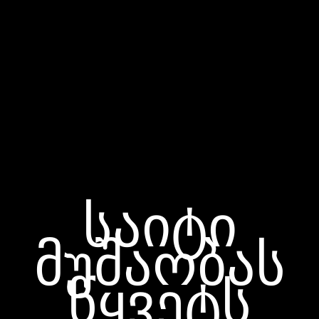
საიტი
მუშაობას
წყვეტს