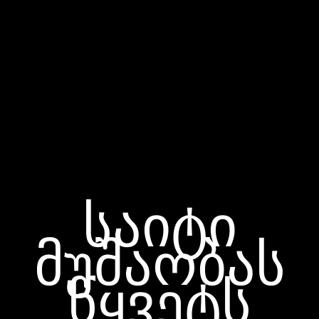
საიტი
მუშაობას
წყვეტს