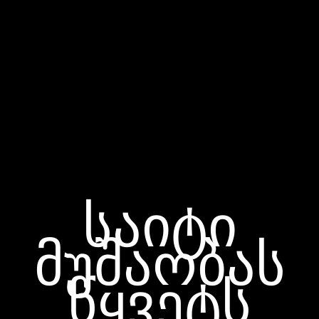
საიტი
მუშაობას
წყვეტს