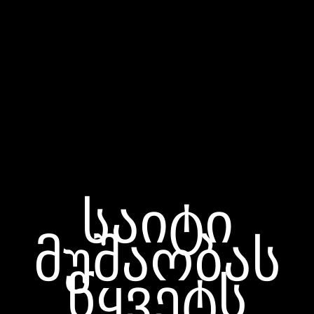
საიტი
მუშაობას
წყვეტს