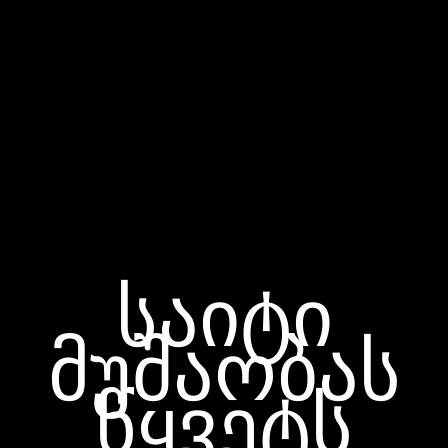
საიტი
მუშაობას
წყვეტს