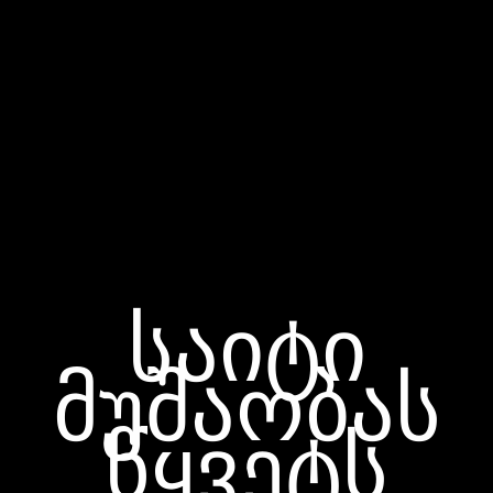
საიტი
მუშაობას
წყვეტს