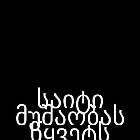
საიტი
მუშაობას
წყვეტს