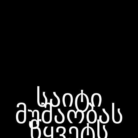
საიტი
მუშაობას
წყვეტს