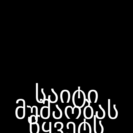
საიტი
მუშაობას
წყვეტს