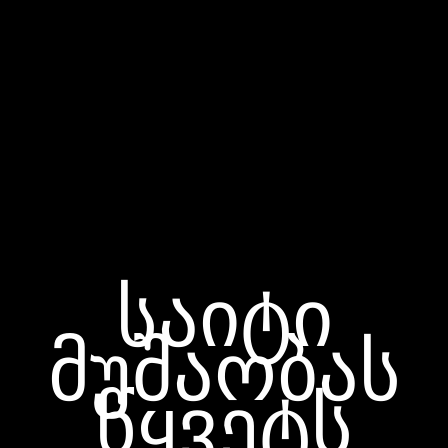
საიტი
მუშაობას
წყვეტს