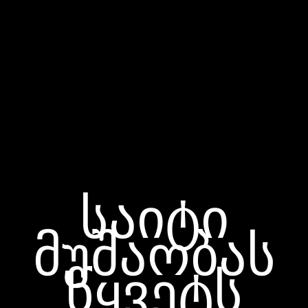
საიტი
მუშაობას
წყვეტს