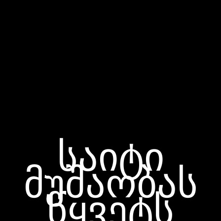
საიტი
მუშაობას
წყვეტს