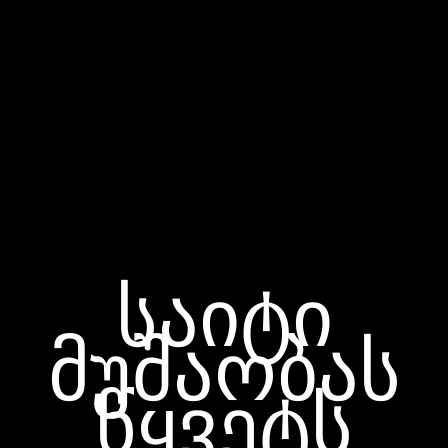
საიტი
მუშაობას
წყვეტს