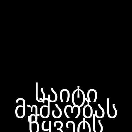
საიტი
მუშაობას
წყვეტს