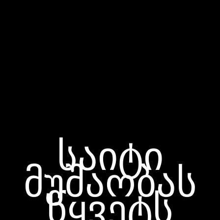
საიტი
მუშაობას
წყვეტს