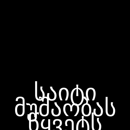
საიტი
მუშაობას
წყვეტს