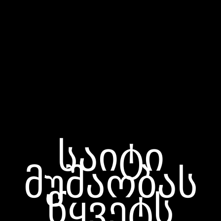
საიტი
მუშაობას
წყვეტს