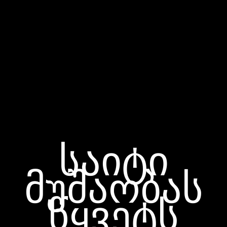
საიტი
მუშაობას
წყვეტს