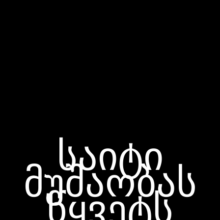
საიტი
მუშაობას
წყვეტს