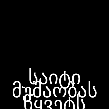
საიტი
მუშაობას
წყვეტს