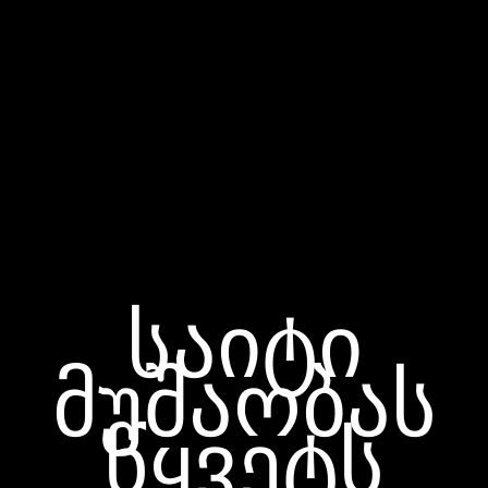
საიტი
მუშაობას
წყვეტს