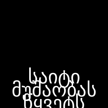
საიტი
მუშაობას
წყვეტს