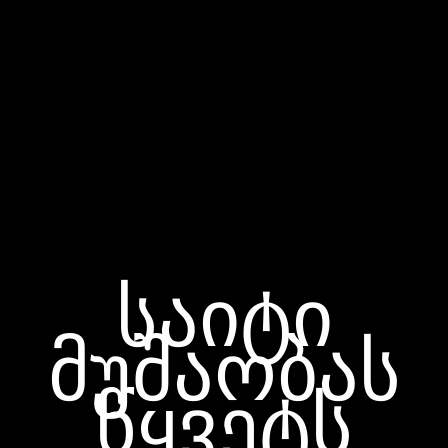
საიტი
მუშაობას
წყვეტს