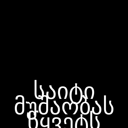
საიტი
მუშაობას
წყვეტს